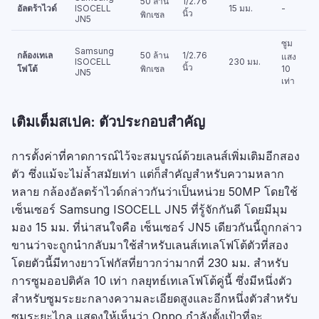
50 ล้าน
1/2.76
อัลตร้าไวด์
ISOCELL
15 มม.
-
นิ้ว
พิกเซล
JN5
ซูม
Samsung
กล้องเทเล
50 ล้าน
1/2.76
แสง
ISOCELL
230 มม.
นิ้ว
โฟโต้
พิกเซล
10
JN5
เท่า
เติมเต็มสเปค: ตัวประกอบสำคัญ
การตั้งค่าที่คาดการณ์ไว้จะสมบูรณ์ด้วยเลนส์เพิ่มเติมอีกสอง
ตัว ซึ่งแม้จะไม่ล้ำสมัยเท่า แต่ก็สำคัญสำหรับความหลาก
หลาย กล้องอัลตร้าไวด์กล่าวกันว่าเป็นหน่วย 50MP โดยใช้
เซ็นเซอร์ Samsung ISOCELL JN5 ที่รู้จักกันดี โดยมีมุม
มอง 15 มม. ที่น่าสนใจคือ เซ็นเซอร์ JN5 เดียวกันนี้ถูกกล่าว
ขานว่าจะถูกนำกลับมาใช้สำหรับเลนส์เทเลโฟโต้ตัวที่สอง
โดยตัวนี้มีทางยาวโฟกัสที่ยาวกว่ามากที่ 230 มม. สำหรับ
การซูมออปติคัล 10 เท่า กลยุทธ์เทเลโฟโต้คู่นี้ ซึ่งมีหนึ่งตัว
สำหรับซูมระยะกลางความละเอียดสูงและอีกหนึ่งตัวสำหรับ
ซูมระยะไกล แสดงให้เห็นว่า Oppo กำลังตั้งเป้าที่จะ