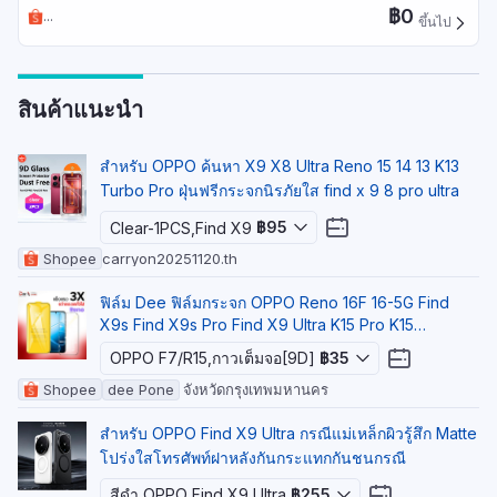
หลัก 50MP+64MP+50MP กล้องหน้า 32MP รองรับ 5G กัน
฿0
...
ขึ้นไป
น้ำ IP65 ระบบปฏิบัติการ Android 14 ColorOS 14 มีสีดำ
น้ำเงินเข้ม น้ำตาลอ่อน และม่วง
สินค้าแนะนำ
สําหรับ OPPO ค้นหา X9 X8 Ultra Reno 15 14 13 K13
Turbo Pro ฝุ่นฟรีกระจกนิรภัยใส find x 9 8 pro ultra
฿95
Clear-1PCS,Find X9
Shopee
carryon20251120.th
ฟิล์ม Dee ฟิล์มกระจก OPPO Reno 16F 16-5G Find
X9s Find X9s Pro Find X9 Ultra K15 Pro K15
Pro+f11pro
OPPO F7/R15,กาวเต็มจอ[9D]
฿35
Shopee
dee Pone
จังหวัดกรุงเทพมหานคร
สําหรับ OPPO Find X9 Ultra กรณีแม่เหล็กผิวรู้สึก Matte
โปร่งใสโทรศัพท์ฝาหลังกันกระแทกกันชนกรณี
สีดํา,OPPO Find X9 Ultra
฿255