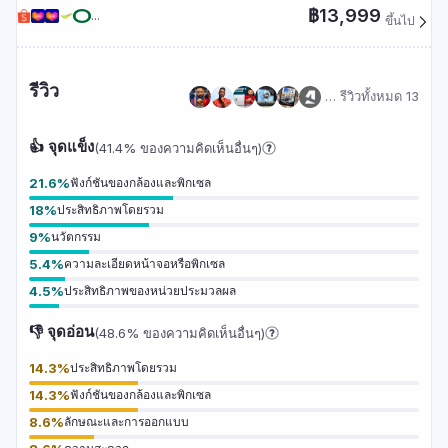
HDR10+ มอบประสบการณ์การรับชมที่สมจริง แบตเตอรี่ความจุ
฿13,999
...
ขึ้นไป
7050mAh รองรับการชาร์จเร็ว 100W แบบมีสาย และ 50W แบบ
ไร้สาย ทำงานบนระบบปฏิบัติการ Android 16 พร้อมชิปเซ็ต
Snapdragon 8 Elite Gen 5 ที่ทรงพลัง รองรับการเชื่อมต่อ Wi-Fi
7 และ Bluetooth 6.0 ตัวเครื่องกันน้ำกันฝุ่นมาตรฐาน
รีวิว
… รีวิวทั้งหมด 13
IP68/IP69
👍 จุดแข็ง
(41.4% ของความคิดเห็นอื่นๆ)
21.6
%
ฟังก์ชันของกล้องและพิกเซล
18
%
ประสิทธิภาพโดยรวม
9
%
นวัตกรรม
5.4
%
ความละเอียดหน้าจอหรือพิกเซล
4.5
%
ประสิทธิภาพของหน่วยประมวลผล
👎 จุดอ่อน
(48.6% ของความคิดเห็นอื่นๆ)
14.3
%
ประสิทธิภาพโดยรวม
14.3
%
ฟังก์ชันของกล้องและพิกเซล
8.6
%
ลักษณะและการออกแบบ