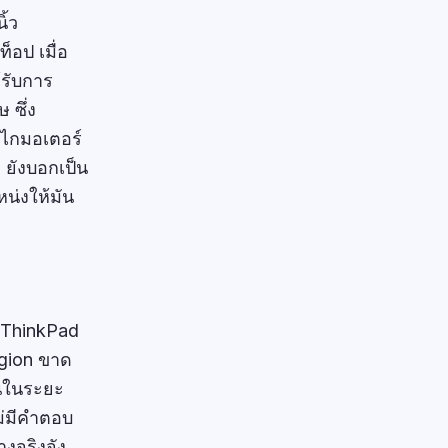
ิ้ว
็อป เมื่อ
้รับการ
 ซึ่ง
ลไกมอเตอร์
 ยังบอกเป็น
น่งให้มัน
 ThinkPad
egion ขาด
านในระยะ
ม่มีคำตอบ
งจริงจัง