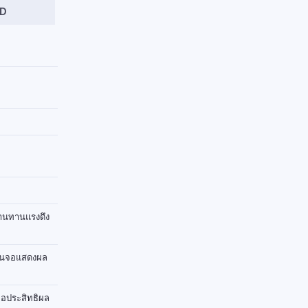
XD
้านทานแรงดึง
ป็นจอแสดงผล
ื่อประสิทธิผล