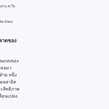
ผสาน AI ใน
lla Glass
หลาดของ
ต้นแบบของ
้าจอมา
้าย หนึ่ง
เดลสาธิต
ระสิทธิภาพ
ลี่ยนแปลง