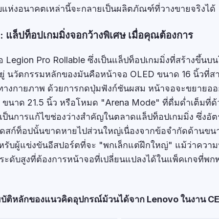
แห่งอนาคตเหล่านี้จะกลายเป็นผลิตภัณฑ์ที่วางขายจริงได้
 แล็ปท็อปเกมมิ่งจอกว้างพิเศษ เมื่อคุณต้องการ
อ Legion Pro Rollable ซึ่งเป็นแล็ปท็อปเกมมิ่งที่สร้างขึ้นบ
ีอยู่ นวัตกรรมหลักของมันคือหน้าจอ OLED ขนาด 16 นิ้วที่
ทางกายภาพ ด้วยการกดปุ่มฟังก์ชันผสม หน้าจอจะขยายออ
นาด 21.5 นิ้ว หรือโหมด "Arena Mode" ที่ดื่มด่ำเต็มที่
ี่เป็นการแก้ไขช่องว่างสำคัญในตลาดแล็ปท็อปเกมมิ่ง ซึ่งอ
มบนเดสก์ท็อปนั้นขาดหายไปส่วนใหญ่เนื่องจากข้อจำกัดด้าน
สำหรับผู้แข่งขันอีสปอร์ตที่จะ "พกเล็กแต่ฝึกใหญ่" แม้ว่าคว
้ระดับสูงที่ต้องการหน้าจอที่เปลี่ยนแปลงได้ในแพ็คเกจที่พก
บัติหลักของแนวคิดอุปกรณ์ม้วนได้จาก Lenovo ในงาน C