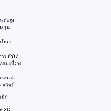
ะดับสูง
 รุ่น
ามโหมด
การ ทำให้
อกแบบที่วาง
บแนวคิด
พาณิชย์
มิก
le XD