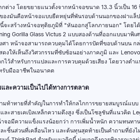
แตกต่าง โดยขยายแนวตั้งจากหน้าจอขนาด 13.3 นิ้วเป็น 16 น
สุดของมันคือหน้าจอแบบยืดหยุ่นที่พันรอบด้านนอกของฝาแล็ปท
่งนี้จะสร้างหน้าจอทุติยภูมิที่ "หันออกสู่โลกภายนอก" โดยได
ng Gorilla Glass Victus 2 แบบสองด้านที่ออกแบบมาพิเศษ
องศา หน้าจอสามารถควบคุมได้โดยการปัดที่ขอบด้านบน ก
งแสดงให้เห็นถึงวิศวกรรมที่ซับซ้อนอย่างภาคภูมิ และ Lenovo
่ผนวกไว้สำหรับการแปลและการควบคุมด้วยเสียง โดยวางตำแห
งสำหรับมืออาชีพในอนาคต
รมและความเป็นไปได้ทางการตลาด
ความท้าทายที่สำคัญในการทำให้กลไกการขยายสมบูรณ์แบบ
ะสายเคเบิลเหล็กความตึงสูง ซึ่งเป็นโซลูชันที่แนวคิด L
้หน้าจอมีความแข็งแรงน้อยกว่า การเพิ่มน้ำหนัก ความทนท
ะชิ้นส่วนที่เคลื่อนไหว และต้นทุนสุดท้ายเป็นคำถามที่ยังไ
รนด์ ThinkPad สำหรับแนวคิดนี้ บ่งบอกถึงการพิจารณาอย่า