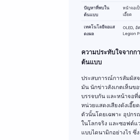
ปัญหาที่พบใน
หน้าจอเป็
ต้นแบบ
เอี๊ยด
เทคโนโลยีจอแส
OLED, อั
ดงผล
Legion P
ความประทับใจจากการ
ต้นแบบ
ประสบการณ์การสัมผัสจร
มัน นักข่าวสังเกตเห็นข
บรรจบกัน และหน้าจอที่ด
หน่วยแสดงเสียงดังเอี๊
ตัวนั้นโดยเฉพาะ อุปกร
ในโลกจริง และซอฟต์แวร
แบบไดนามิกอย่างไร ซึ่ง