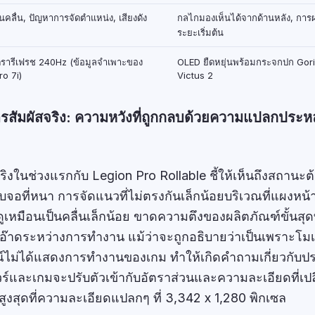
นคลื่น, ปัญหาการจัดตำแหน่ง, เสียงดัง
กลไกมองเห็นได้จากด้านหลัง, การ
ระยะเริ่มต้น
ตรารีเฟรช 240Hz (ข้อมูลจำเพาะของ
OLED ยืดหยุ่นพร้อมกระจกปก Gori
ro 7i)
Victus 2
สัมผัสจริง: ความหวังที่ถูกกลบด้วยความแปลกประ
ิงในช่วงแรกกับ Legion Pro Rollable ชี้ให้เห็นถึงสถานะ
อบจอที่หนา การจัดแนวที่ไม่ตรงกันเล็กน้อยบริเวณที่แผงหน
ูเหมือนเป็นคลื่นเล็กน้อย ขาดความตึงของผลิตภัณฑ์ขั้นสุดท
ยดอ๊าดระหว่างการทำงาน แม้ว่าจะถูกอธิบายว่าเป็นเพราะโม
ณ์ไม่ได้แสดงการทำงานของเกม ทำให้เกิดคำถามเกี่ยวกับป
์และเกมจะปรับตัวเข้ากับอัตราส่วนและความละเอียดที่เป
สูงสุดที่ความละเอียดแปลกๆ ที่ 3,342 x 1,280 พิกเซล