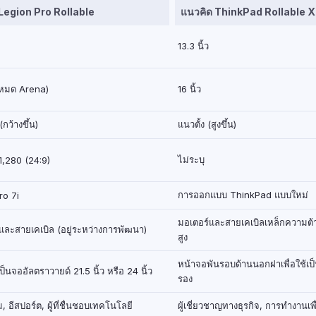
Legion Pro Rollable
แนวคิด ThinkPad Rollable 
13.3 นิ้ว
(โหมด Arena)
16 นิ้ว
ว้างขึ้น)
แนวตั้ง (สูงขึ้น)
ไม่ระบุ
1,280 (24:9)
การออกแบบ ThinkPad แบบใหม่
ro 7i
มอเตอร์และสายเคเบิลเหล็กความต
ละสายเคเบิล (อยู่ระหว่างการพัฒนา)
สูง
หน้าจอพันรอบด้านนอกฝาเพื่อใช้เ
ป็นจออัลตราวายด์ 21.5 นิ้ว หรือ 24 นิ้ว
รอง
ม, อีสปอร์ต, ผู้ที่ชื่นชอบเทคโนโลยี
ผู้เชี่ยวชาญทางธุรกิจ, การทำงานเพ