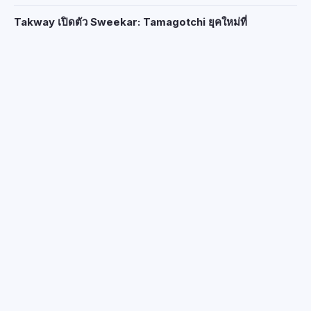
Takway เปิดตัว Sweekar: Tamagotchi ยุคใหม่ที่
จับต้องได้และขับเคลื่อนด้วย AI ในงาน CES 2026
อุปกรณ์สวมใส่
2026-01-05
Pebble Round 2 เปิดตัว: นาฬิกาสมาร์ตวอทช์สุด
สวย ใช้งานได้นาน 10 วัน สำหรับผู้ชื่นชอบสไตล์
อนาล็อก
อุปกรณ์สวมใส่
2026-01-05
ล็อกอินเปิดตัว V7 Max สมาร์ตล็อก ไร้แบตเตอรี่ด้วย
ระบบชาร์จไร้สายแบบออปติคอล และสแกนลาย
เส้นเลือด
อุปกรณ์สวมใส่
2026-01-05
Withings เปิดตัว Body Scan 2 ราคา 600
ดอลลาร์: ตราชั่งอัจฉริยะที่ทำหน้าที่เหมือนแดชบอร์ด
ทางการแพทย์
อุปกรณ์สวมใส่
2026-01-05