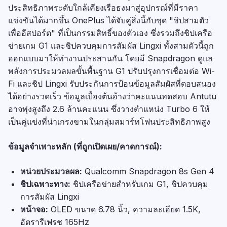
ประสิทธิภาพระดับใกล้เคียงเรือธงมาสู่อุปกรณ์ที่มีราคา
แข่งขันได้มากขึ้น OnePlus ได้จับคู่สิ่งนี้กับชุด "ชิปสามตัว
เพื่ออีสปอร์ต" ที่เป็นกรรมสิทธิ์ของตัวเอง ซึ่งรวมถึงชิปเครือ
ข่ายเกม G1 และชิปควบคุมการสัมผัส Lingxi ทั้งสามตัวนี้ถูก
ออกแบบมาให้ทำงานประสานกัน โดยมี Snapdragon ดูแล
พลังการประมวลผลขั้นพื้นฐาน G1 ปรับปรุงการเชื่อมต่อ Wi-
Fi และชิป Lingxi รับประกันการป้อนข้อมูลสัมผัสที่ตอบสนอง
ได้อย่างรวดเร็ว ข้อมูลเบื้องต้นอ้างว่าคะแนนทดสอบ Antutu
อาจพุ่งสูงถึง 2.6 ล้านคะแนน ซึ่งวางตำแหน่ง Turbo 6 ให้
เป็นคู่แข่งที่น่าเกรงขามในกลุ่มสมาร์ทโฟนประสิทธิภาพสูง
ข้อมูลจำเพาะหลัก (ที่ถูกเปิดเผย/คาดการณ์):
หน่วยประมวลผล:
Qualcomm Snapdragon 8s Gen 4
ชิปเฉพาะทาง:
ชิปเครือข่ายสำหรับเกม G1, ชิปควบคุม
การสัมผัส Lingxi
หน้าจอ:
OLED ขนาด 6.78 นิ้ว, ความละเอียด 1.5K,
อัตรารีเฟรช 165Hz