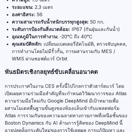
ระยะแขน:
2.3 เมตร
องศาอิสระ:
56
ความสามารถรับน้ำหนักบรรทุกสูงสุด:
50 กก.
ระดับการป้องกันสิ่งแวดล้อม:
IP67 (กันฝุ่นและกันน้ำ)
อุณหภูมิในการทำงาน:
-20°C ถึง 40°C
คุณสมบัติหลัก:
เปลี่ยนแบตเตอรี่อัตโนมัติ, ตรวจจับบุคคล,
การทำงานโดยไม่มีรั้วกั้น, การผสานรวมกับ MES /
WMS ผ่านซอฟต์แวร์ Orbit
พันธมิตรเชิงกลยุทธ์ขับเคลื่อนอนาคต
การประกาศในงาน CES ครั้งนี้ไปไกลกว่าตัวฮาร์ดแวร์ โดย
เปิดเผยความร่วมมือสำคัญที่จะกำหนดวิวัฒนาการของ Atlas
ความร่วมมือใหม่กับ Google DeepMind มีเป้าหมายเพื่อ
ผสานโมเดลพื้นฐานขั้นสูงของห้องแล็บเข้ากับแพลตฟอร์ม
Atlas การรวมกันของความฉลาดทางกายภาพที่เหนือชั้นของ
Boston Dynamics กับ AI ด้านการรู้คิดของ DeepMind นี้
อาจปลดล็อกระดับใหม่ของการใช้เหตุผล การแก้ปัญหา และ