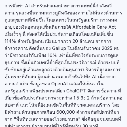
การพึ่งพา AI สำหรับคำแนะนำทางการแพทย์นี้กำลังทวี
ความรุนแรงขึ้นท่ามกลางภูมิหลังของความไม่มั่นคงด้านการ
ดูแลสุขภาพที่เพิ่มขึ้น โดยเฉพาะในสหรัฐอเมริกา การหมด
อายุของเงินอุดหนุนเพิ่มเติมภายใต้ Affordable Care Act
เมื่อเร็วๆ นี้ ส่งผลให้เบี้ยประกันรายเดือนโดยเฉลี่ยเพิ่มขึ้น
114% สำหรับผู้ลงทะเบียนมากกว่า 20 ล้านคน จากการ
สำรวจความคิดเห็นของ Gallup ในเดือนธันวาคม 2025 พบ
ว่ามีชาวอเมริกันเพียง 16% เท่านั้นที่พอใจกับระบบการดูแล
สุขภาพ ซึ่งเป็นตัวเลขที่ต่ำที่สุดเป็นประวัติการณ์ ด้วยระบบที่
ซับซ้อนอยู่แล้วและถูกถ่วงด้วยต้นทุนการบริหารที่สูงและการ
คุ้มครองที่สับสน ผู้คนจำนวนมากจึงหันไปพึ่ง AI เนื่องจาก
ความจำเป็น ข้อมูลของ OpenAI แสดงให้เห็นว่าใน
สหรัฐอเมริกาเพียงประเทศเดียว ChatGPT จัดการข้อความที่
เกี่ยวข้องกับประกันสุขภาพระหว่าง 1.5 ถึง 2 ล้านข้อความต่อ
สัปดาห์ แนวโน้มนี้ยังเด่นชัดในพื้นที่ที่ขาดแคลนบริการ โดย
มีคำถามด้านสุขภาพเกือบ 600,000 คำถามต่อสัปดาห์ที่มา
จาก "พื้นที่ทะเลทรายของโรงพยาบาล" ซึ่งคือชุมชนชนบทที่
อยู่ห่างจากศูนย์การแพทย์ที่ใกล้ที่สุดเกิน 30 นาที